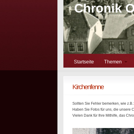
Chronik 
Startseite
Themen
Kirchenfenne
Sollten Sie Fehler bemerken, wie z.B
Haben Sie Fotos für uns, die unsere 
Vielen Dank für Ihre Mithilfe, das Chr